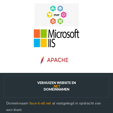
VERHUIZEN WEBSITE EN
.NET
DOMEINNAMEN
Domeinnaam
face-it-all.net
al vastgelegd in opdracht van
een klant.