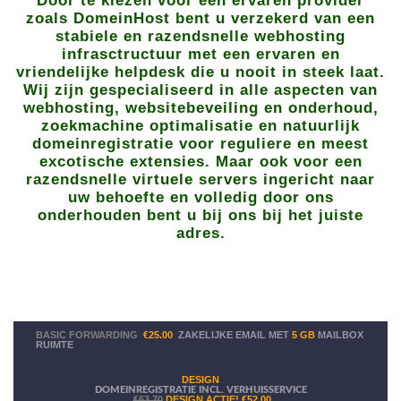
Door te kiezen voor een ervaren provider
zoals DomeinHost bent u verzekerd van een
stabiele en razendsnelle webhosting
infrasctructuur met een ervaren en
vriendelijke helpdesk die u nooit in steek laat.
Wij zijn gespecialiseerd in alle aspecten van
webhosting, websitebeveiling en onderhoud,
zoekmachine optimalisatie en natuurlijk
domeinregistratie voor reguliere en meest
excotische extensies. Maar ook voor een
razendsnelle virtuele servers ingericht naar
uw behoefte en volledig door ons
onderhouden bent u bij ons bij het juiste
adres.
BASIC FORWARDING
€25.00
ZAKELIJKE EMAIL MET
5 GB
MAILBOX
RUIMTE
DESIGN
DOMEINREGISTRATIE INCL. VERHUISSERVICE
€63.70
DESIGN ACTIE!
€52.00