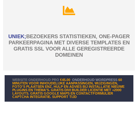
UNIEK;
BEZOEKERS STATISTIEKEN, ONE-PAGER
PARKEERPAGINA MET DIVERSE TEMPLATES EN
GRATIS SSL VOOR ALLE GEREGISTREERDE
DOMEINEN
WEBSITE ONDERHOUD PRO
€45.00
ONDERHOUD WORDPRESS
60
MINUTEN VOOR INHOUDELIJKE AANPASSINGEN, WIJZIGINGEN,
FOTO'S PLAATSEN ENZ. HULP EN ADVIES BIJ INSTALLATIE NIEUWE
PLUGINS EN THEMA'S. GRATIS DIVI BUILDER LICENTIE MET +2000
LAYOUTS. GRATIS GOOGLE MAPS EN CONTACTFORMULIER
CAPTCHA INTEGRATIE. SUPPORT TIJD